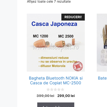
Afișez toate cele 7 rezultate
REDUCERI!
Bagheta Bluetooth NOKIA si
Bate
Casca de Copiat MC-2500
0
Prețul
Prețul
399,00
lei
299,00
lei
o
inițial
curent
u
t
a
este: