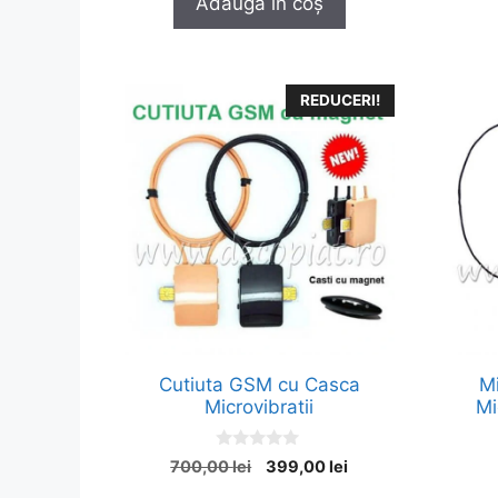
Adaugă în coș
o
fost:
299,00 lei.
f
5
399,00 lei.
REDUCERI!
Cutiuta GSM cu Casca
Mi
Microvibratii
Mi
0
Prețul
Prețul
700,00
lei
399,00
lei
o
inițial
curent
u