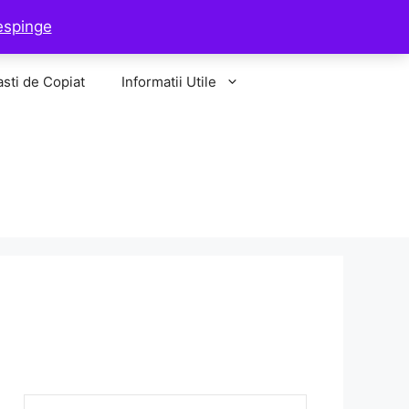
Sisteme de Copiat
Camere Video Copiat
espinge
asti de Copiat
Informatii Utile