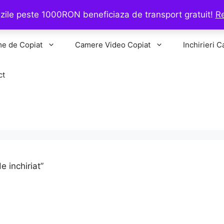
ile peste 1000RON beneficiaza de transport gratuit!
R
me de Copiat
Camere Video Copiat
Inchirieri C
ct
e inchiriat”