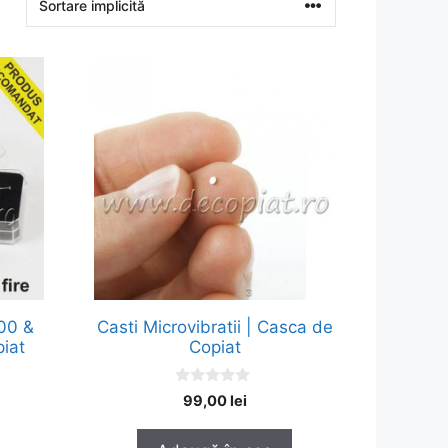
00 &
Casti Microvibratii | Casca de
piat
Copiat
0
99,00
lei
o
u
t