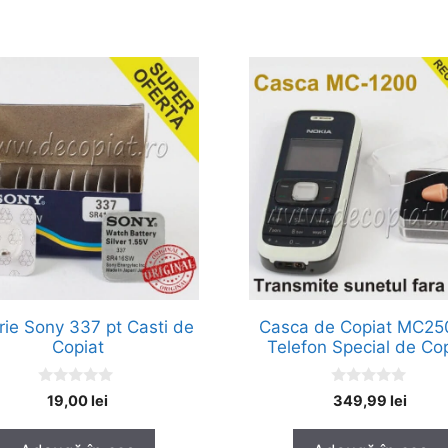
rie Sony 337 pt Casti de
Casca de Copiat MC25
Copiat
Telefon Special de Co
0
0
19,00
lei
349,99
lei
o
o
u
u
t
t