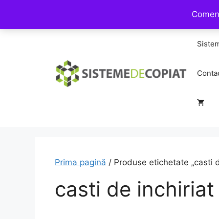
Sari
Comenz
la
conținut
Siste
Conta
Prima pagină
/ Produse etichetate „casti d
casti de inchiriat