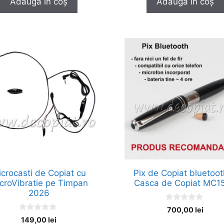
Adaugă în coș
Adaugă în coș
o
o
f
f
5
5
crocasti de Copiat cu
Pix de Copiat bluetoot
croVibratie pe Timpan
Casca de Copiat MC1
2026
0
700,00
lei
o
0
149,00
lei
u
o