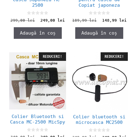
2500
Copiat japoneza
0
0
Prețul
Prețul
Prețul
Preț
299,00
lei
249,00
lei
189,99
lei
148,99
lei
o
o
inițial
curent
inițial
cure
u
u
a
este:
a
este
t
t
Adaugă în coș
Adaugă în coș
o
o
fost:
249,00 lei.
fost:
148,
f
f
299,00 lei.
189,99 lei.
5
5
REDUCERI!
REDUCERI!
Colier Bluetooth si
Colier bluetooth si
Casca MC-2500 MicSpy
microcasca MC2500
0
0
Prețul
Prețul