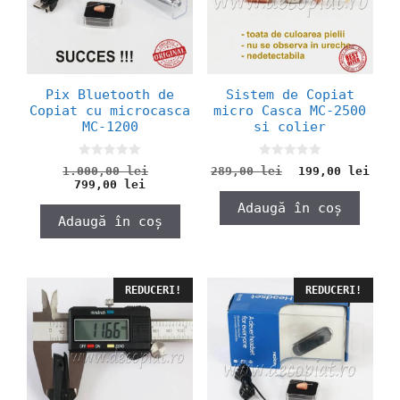
Pix Bluetooth de
Sistem de Copiat
Copiat cu microcasca
micro Casca MC-2500
MC-1200
si colier
0
0
Prețul
Prețul
Preț
1.000,00
lei
289,00
lei
199,00
lei
o
o
Prețul
inițial
inițial
cure
799,00
lei
u
u
curent
a
a
este
t
t
Adaugă în coș
o
o
este:
fost:
fost:
199,
Adaugă în coș
f
f
799,00 lei.
1.000,00 lei.
289,00 lei.
5
5
REDUCERI!
REDUCERI!