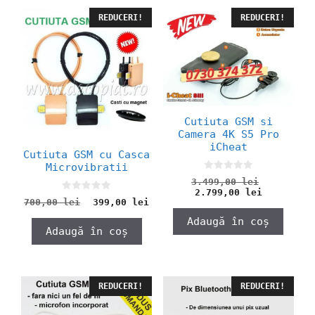
REDUCERI!
REDUCERI!
Cutiuta GSM si
Camera 4K S5 Pro
iCheat
Cutiuta GSM cu Casca
Microvibratii
0
Prețul
3.499,00
lei
o
Prețul
inițial
2.799,00
lei
u
0
Prețul
Prețul
700,00
lei
399,00
lei
curent
a
t
o
inițial
curent
o
este:
fost:
u
Adaugă în coș
f
a
este:
2.799,00 
3.499,00
t
5
Adaugă în coș
o
fost:
399,00 lei.
f
700,00 lei.
5
REDUCERI!
REDUCERI!