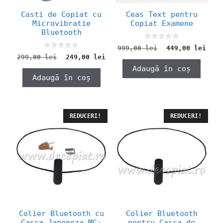
Casti de Copiat cu
Ceas Text pentru
Microvibratie
Copiat Examene
Bluetooth
0
Prețul
Preț
999,00
lei
449,00
lei
o
0
inițial
cure
Prețul
Prețul
299,00
lei
249,00
lei
u
o
a
este
t
inițial
curent
u
Adaugă în coș
o
fost:
449,
a
este:
t
f
Adaugă în coș
999,00 lei.
o
fost:
249,00 lei.
5
f
299,00 lei.
5
REDUCERI!
REDUCERI!
Colier Bluetooth cu
Colier Bluetooth
Casca Japoneza MC-
pentru Casca de