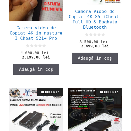
Camera Video de
Copiat 4K S5 iCheat+
Full HD & Bagheta
Bluetooth
Camera video de
Copiat 4K in nasture
I Cheat S21+ Pro
0
Prețul
3.500,00
lei
o
Prețul
inițial
2.499,00
lei
u
curent
a
t
0
Prețul
4.000,00
lei
o
este:
fost:
o
Prețul
inițial
2.199,00
lei
Adaugă în coș
f
u
2.499,00 
3.500,00
curent
a
5
t
o
este:
fost:
Adaugă în coș
f
2.199,00 lei.
4.000,00 lei.
5
REDUCERI!
REDUCERI!