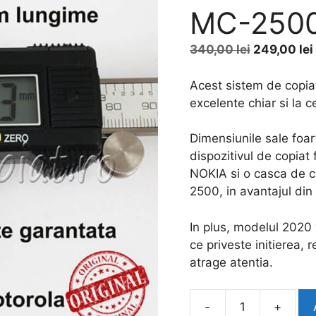
MC-2500
Prețul
340,00
lei
249,00
lei
inițial
a
Acest sistem de copiat 
fost:
excelente chiar si la 
340,00 lei
Dimensiunile sale foart
dispozitivul de copiat
NOKIA si o casca de c
2500, in avantajul di
In plus, modelul 2020 
ce priveste initierea, 
atrage atentia.
-
+
Cantitate