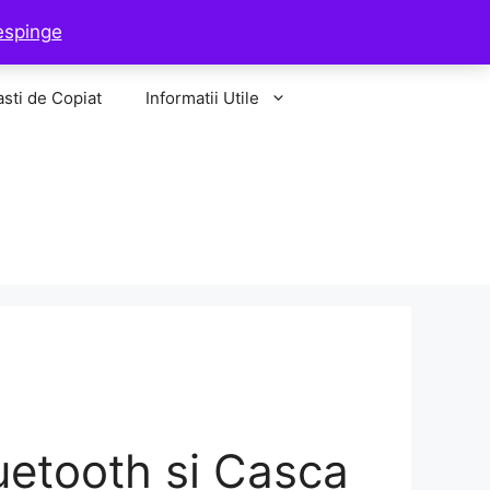
Sisteme de Copiat
Camere Video Copiat
espinge
asti de Copiat
Informatii Utile
luetooth si Casca