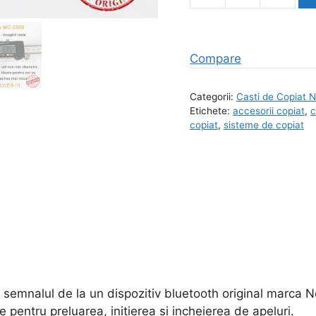
Colier
Bluetooth
si
Compare
Casca
MC-
Categorii:
Casti de Copiat
2500
Etichete:
accesorii copiat
,
c
MicSpy
copiat
,
sisteme de copiat
e semnalul de la un dispozitiv bluetooth original marca
 pentru preluarea, initierea si incheierea de apeluri.