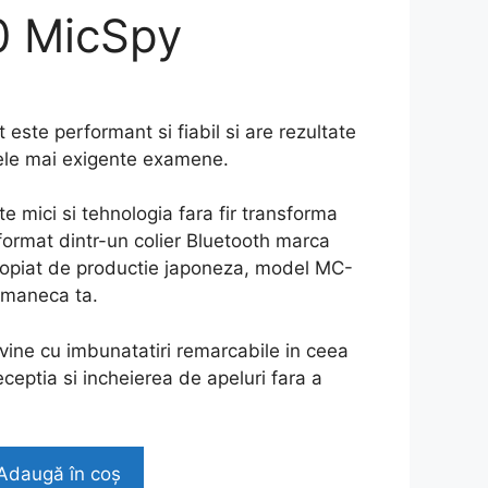
 MicSpy
Prețul
curent
este:
este performant si fiabil si are rezultate
249,00 lei.
cele mai exigente examene.
.
e mici si tehnologia fara fir transforma
 format dintr-un colier Bluetooth marca
opiat de productie japoneza, model MC-
n maneca ta.
vine cu imbunatatiri remarcabile in ceea
receptia si incheierea de apeluri fara a
Adaugă în coș