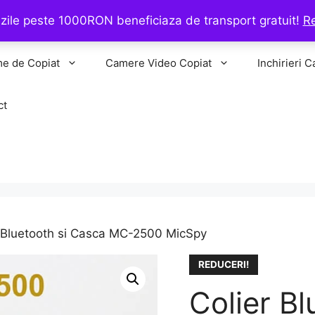
ile peste 1000RON beneficiaza de transport gratuit!
R
me de Copiat
Camere Video Copiat
Inchirieri C
ct
r Bluetooth si Casca MC-2500 MicSpy
REDUCERI!
Colier B