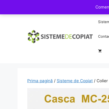
Sari
Comenz
la
conținut
Siste
Conta
Prima pagină
/
Sisteme de Copiat
/ Colie