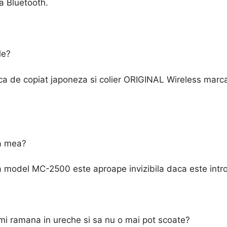
la Bluetooth.
le?
ca de copiat japoneza si colier ORIGINAL Wireless marc
ea mea?
a model MC-2500 este aproape invizibila daca este intr
imi ramana in ureche si sa nu o mai pot scoate?