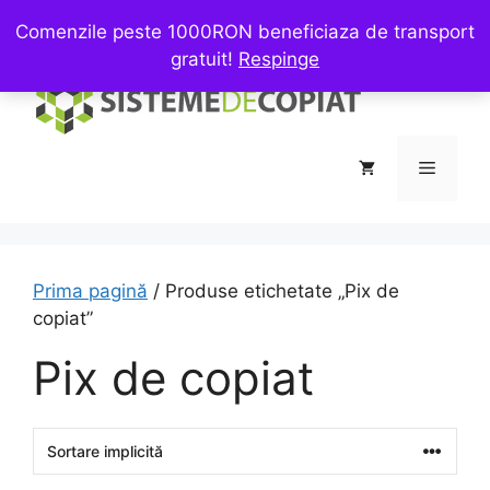
Sari
Menu
Comenzile peste 1000RON beneficiaza de transport
la
gratuit!
Respinge
conținut
Meniu
Prima pagină
/ Produse etichetate „Pix de
copiat”
Pix de copiat